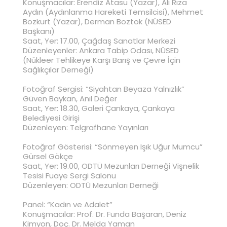
Konuşmacılar: Erendiz Atasü (Yazar), Ali Rıza
Aydın (Aydınlanma Hareketi Temsilcisi), Mehmet
Bozkurt (Yazar), Derman Boztok (NÜSED
Başkanı)
Saat, Yer: 17.00, Çağdaş Sanatlar Merkezi
Düzenleyenler: Ankara Tabip Odası, NÜSED
(Nükleer Tehlikeye Karşı Barış ve Çevre İçin
Sağlıkçılar Derneği)
Fotoğraf Sergisi: “Siyahtan Beyaza Yalnızlık”
Güven Baykan, Anıl Değer
Saat, Yer: 18.30, Galeri Çankaya, Çankaya
Belediyesi Girişi
Düzenleyen: Telgrafhane Yayınları
Fotoğraf Gösterisi: “Sönmeyen Işık Uğur Mumcu”
Gürsel Gökçe
Saat, Yer: 19.00, ODTÜ Mezunları Derneği Vişnelik
Tesisi Fuaye Sergi Salonu
Düzenleyen: ODTÜ Mezunları Derneği
Panel: “Kadın ve Adalet”
Konuşmacılar: Prof. Dr. Funda Başaran, Deniz
Kimyon, Doç. Dr. Melda Yaman