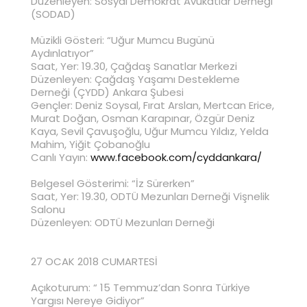
Düzenleyen: Sosyal Demokrat Avukatlar Derneği
(SODAD)
Müzikli Gösteri: “Uğur Mumcu Bugünü
Aydınlatıyor”
Saat, Yer: 19.30, Çağdaş Sanatlar Merkezi
Düzenleyen: Çağdaş Yaşamı Destekleme
Derneği (ÇYDD) Ankara Şubesi
Gençler: Deniz Soysal, Fırat Arslan, Mertcan Erice,
Murat Doğan, Osman Karapınar, Özgür Deniz
Kaya, Sevil Çavuşoğlu, Uğur Mumcu Yıldız, Yelda
Mahim, Yiğit Çobanoğlu
Canlı Yayın:
www.facebook.com/cyddankara/
Belgesel Gösterimi: “İz Sürerken”
Saat, Yer: 19.30, ODTÜ Mezunları Derneği Vişnelik
Salonu
Düzenleyen: ODTÜ Mezunları Derneği
27 OCAK 2018 CUMARTESİ
Açıkoturum: “ 15 Temmuz’dan Sonra Türkiye
Yargısı Nereye Gidiyor”