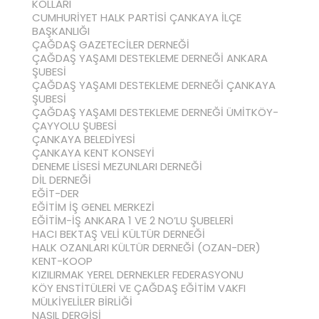
KOLLARI
CUMHURİYET HALK PARTİSİ ÇANKAYA İLÇE
BAŞKANLIĞI
ÇAĞDAŞ GAZETECİLER DERNEĞİ
ÇAĞDAŞ YAŞAMI DESTEKLEME DERNEĞİ ANKARA
ŞUBESİ
ÇAĞDAŞ YAŞAMI DESTEKLEME DERNEĞİ ÇANKAYA
ŞUBESİ
ÇAĞDAŞ YAŞAMI DESTEKLEME DERNEĞİ ÜMİTKÖY-
ÇAYYOLU ŞUBESİ
ÇANKAYA BELEDİYESİ
ÇANKAYA KENT KONSEYİ
DENEME LİSESİ MEZUNLARI DERNEĞİ
DİL DERNEĞİ
EĞİT-DER
EĞİTİM İŞ GENEL MERKEZİ
EĞİTİM-İŞ ANKARA 1 VE 2 NO’LU ŞUBELERİ
HACI BEKTAŞ VELİ KÜLTÜR DERNEĞİ
HALK OZANLARI KÜLTÜR DERNEĞİ (OZAN-DER)
KENT-KOOP
KIZILIRMAK YEREL DERNEKLER FEDERASYONU
KÖY ENSTİTÜLERİ VE ÇAĞDAŞ EĞİTİM VAKFI
MÜLKİYELİLER BİRLİĞİ
NASIL DERGİSİ