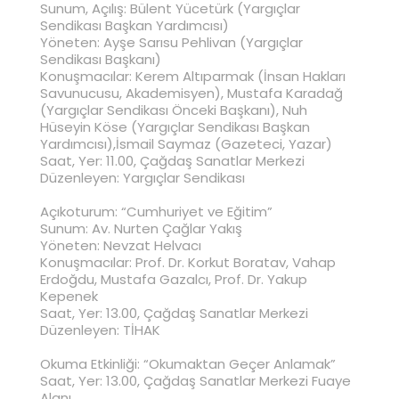
Sunum, Açılış: Bülent Yücetürk (Yargıçlar
Sendikası Başkan Yardımcısı)
Yöneten: Ayşe Sarısu Pehlivan (Yargıçlar
Sendikası Başkanı)
Konuşmacılar: Kerem Altıparmak (İnsan Hakları
Savunucusu, Akademisyen), Mustafa Karadağ
(Yargıçlar Sendikası Önceki Başkanı), Nuh
Hüseyin Köse (Yargıçlar Sendikası Başkan
Yardımcısı),İsmail Saymaz (Gazeteci, Yazar)
Saat, Yer: 11.00, Çağdaş Sanatlar Merkezi
Düzenleyen: Yargıçlar Sendikası
Açıkoturum: “Cumhuriyet ve Eğitim”
Sunum: Av. Nurten Çağlar Yakış
Yöneten: Nevzat Helvacı
Konuşmacılar: Prof. Dr. Korkut Boratav, Vahap
Erdoğdu, Mustafa Gazalcı, Prof. Dr. Yakup
Kepenek
Saat, Yer: 13.00, Çağdaş Sanatlar Merkezi
Düzenleyen: TİHAK
Okuma Etkinliği: “Okumaktan Geçer Anlamak”
Saat, Yer: 13.00, Çağdaş Sanatlar Merkezi Fuaye
Alanı