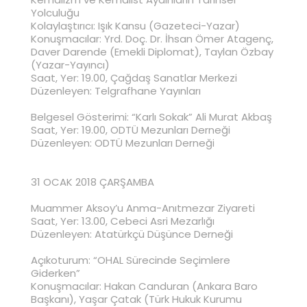
Yolculuğu
Kolaylaştırıcı: Işık Kansu (Gazeteci-Yazar)
Konuşmacılar: Yrd. Doç. Dr. İhsan Ömer Atagenç,
Daver Darende (Emekli Diplomat), Taylan Özbay
(Yazar-Yayıncı)
Saat, Yer: 19.00, Çağdaş Sanatlar Merkezi
Düzenleyen: Telgrafhane Yayınları
Belgesel Gösterimi: “Karlı Sokak” Ali Murat Akbaş
Saat, Yer: 19.00, ODTÜ Mezunları Derneği
Düzenleyen: ODTÜ Mezunları Derneği
31 OCAK 2018 ÇARŞAMBA
Muammer Aksoy’u Anma-Anıtmezar Ziyareti
Saat, Yer: 13.00, Cebeci Asri Mezarlığı
Düzenleyen: Atatürkçü Düşünce Derneği
Açıkoturum: “OHAL Sürecinde Seçimlere
Giderken”
Konuşmacılar: Hakan Canduran (Ankara Baro
Başkanı), Yaşar Çatak (Türk Hukuk Kurumu