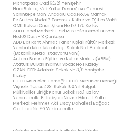
Mithatpaşa Cad.62/21 Yenişehir
Hacı Bektaş Veli Kültür Derneği ve Cemevi:
Şahintepe Mah. Anadolu Cad.No.58 Mamak
Pir Sultan Abdal 2 Temmuz Kültür ve Eğitim Vakfı:
GMK Bulvarı Onur İşhanı No.12/ 176 Kızılay
ADD Genel Merkezi: Gazi Mustafa Kemal Bulvarı
No.102 Dai.7- 8 Çankaya
ADD Batıkent Ahmet Taner Kışlalı Kültür Merkezi:
Yenibatı Mah. Muratdağı Sokak No.1 Batıkent
(Botanik Metro İstasyonu yanı)
Ankara Barosu Eğitim ve Kültür Merkezi(ABEM):
Atatürk Bulvarı Ihlamur Sokak No.1 Kızılay
OZAN-DER: Adakale Sokak No.8/9 Yenişehir -
Kızılay
ODTÜ Mezunları Derneği: ODTÜ Mezunlar Derneği
Vişnelik Tesisi, 428. Sokak 100.Yıl, Balgat
Mülkiyeliler Birliği: Konur Sokak No.1 Kızılay
Yenimahalle Belediyesi Nazım Hikmet Kültür
Merkezi: Mehmet Akif Ersoy Mahallesi Bağdat
Caddesi No.50 Yenimahalle
Efelerle, seğmenlerle, işçilerle, köylülerle,