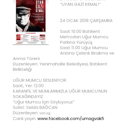
‘’UYAN GAZİ KEMAL!’’
24 OCAK 2018 ÇARŞAMBA
Saat 10.00 Batıkent
Metrodan Uğur Mumcu
Parkına Yürüyüş
Saat 11.00 Uğur Mumcu
Anıtına Çelenk Bırakma ve
Anma Töreni
Düzenleyen: Yenimahalle Belediyesi, Batıkent
Birlikteliği
UĞUR MUMCU SESLENİYOR
Saat, Yer: 12.00
KARANFİL VE MUMLARIMIZLA UĞUR MUMCU’NUN
SOKAĞINDAYIZ
“Uğur Mumcu İçin Söylüyoruz”
Solist: Selda BAĞCAN
Düzenleyen:
um:ag
Canlı yayın:
www.facebook.com/umagvakfi