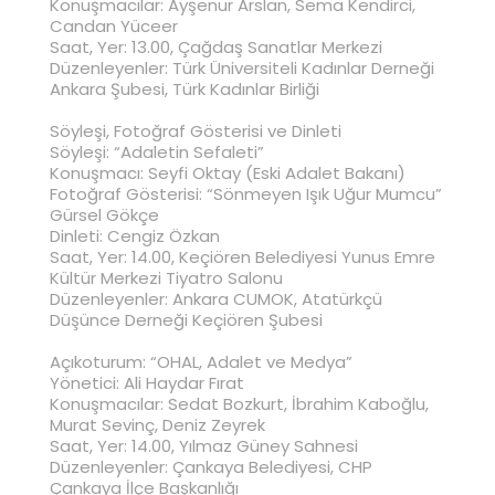
Konuşmacılar: Ayşenur Arslan, Sema Kendirci,
Candan Yüceer
Saat, Yer: 13.00, Çağdaş Sanatlar Merkezi
Düzenleyenler: Türk Üniversiteli Kadınlar Derneği
Ankara Şubesi, Türk Kadınlar Birliği
Söyleşi, Fotoğraf Gösterisi ve Dinleti
Söyleşi: “Adaletin Sefaleti”
Konuşmacı: Seyfi Oktay (Eski Adalet Bakanı)
Fotoğraf Gösterisi: “Sönmeyen Işık Uğur Mumcu”
Gürsel Gökçe
Dinleti: Cengiz Özkan
Saat, Yer: 14.00, Keçiören Belediyesi Yunus Emre
Kültür Merkezi Tiyatro Salonu
Düzenleyenler: Ankara CUMOK, Atatürkçü
Düşünce Derneği Keçiören Şubesi
Açıkoturum: “OHAL, Adalet ve Medya”
Yönetici: Ali Haydar Fırat
Konuşmacılar: Sedat Bozkurt, İbrahim Kaboğlu,
Murat Sevinç, Deniz Zeyrek
Saat, Yer: 14.00, Yılmaz Güney Sahnesi
Düzenleyenler: Çankaya Belediyesi, CHP
Çankaya İlçe Başkanlığı