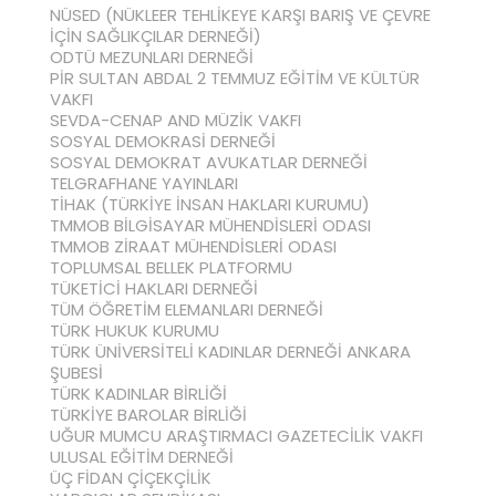
NÜSED (NÜKLEER TEHLİKEYE KARŞI BARIŞ VE ÇEVRE
İÇİN SAĞLIKÇILAR DERNEĞİ)
ODTÜ MEZUNLARI DERNEĞİ
PİR SULTAN ABDAL 2 TEMMUZ EĞİTİM VE KÜLTÜR
VAKFI
SEVDA-CENAP AND MÜZİK VAKFI
SOSYAL DEMOKRASİ DERNEĞİ
SOSYAL DEMOKRAT AVUKATLAR DERNEĞİ
TELGRAFHANE YAYINLARI
TİHAK (TÜRKİYE İNSAN HAKLARI KURUMU)
TMMOB BİLGİSAYAR MÜHENDİSLERİ ODASI
TMMOB ZİRAAT MÜHENDİSLERİ ODASI
TOPLUMSAL BELLEK PLATFORMU
TÜKETİCİ HAKLARI DERNEĞİ
TÜM ÖĞRETİM ELEMANLARI DERNEĞİ
TÜRK HUKUK KURUMU
TÜRK ÜNİVERSİTELİ KADINLAR DERNEĞİ ANKARA
ŞUBESİ
TÜRK KADINLAR BİRLİĞİ
TÜRKİYE BAROLAR BİRLİĞİ
UĞUR MUMCU ARAŞTIRMACI GAZETECİLİK VAKFI
ULUSAL EĞİTİM DERNEĞİ
ÜÇ FİDAN ÇİÇEKÇİLİK