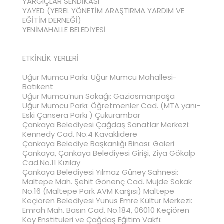
YARGIÇLAR SENDİKASI
YAYED (YEREL YÖNETİM ARAŞTIRMA YARDIM VE
EĞİTİM DERNEĞİ)
YENİMAHALLE BELEDİYESİ
ETKİNLİK YERLERİ
Uğur Mumcu Parkı: Uğur Mumcu Mahallesi-
Batıkent
Uğur Mumcu’nun Sokağı: Gaziosmanpaşa
Uğur Mumcu Parkı: Öğretmenler Cad. (MTA yanı-
Eski Çansera Parkı ) Çukurambar
Çankaya Belediyesi Çağdaş Sanatlar Merkezi:
Kennedy Cad. No.4 Kavaklıdere
Çankaya Belediye Başkanlığı Binası: Galeri
Çankaya, Çankaya Belediyesi Girişi, Ziya Gökalp
Cad.No.11 Kızılay
Çankaya Belediyesi Yılmaz Güney Sahnesi:
Maltepe Mah. Şehit Gönenç Cad. Müjde Sokak
No.16 (Maltepe Park AVM Karşısı) Maltepe
Keçiören Belediyesi Yunus Emre Kültür Merkezi:
Emrah Mah. Basın Cad. No.184, 06010 Keçiören
Köy Enstitüleri ve Çağdaş Eğitim Vakfı: