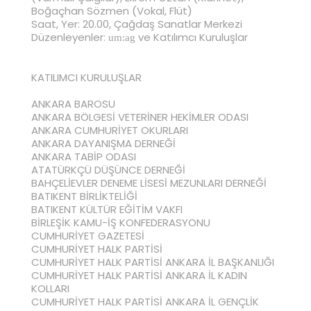
Boğaçhan Sözmen (Vokal, Flüt)
Saat, Yer: 20.00, Çağdaş Sanatlar Merkezi
Düzenleyenler:
ve Katılımcı Kuruluşlar
um:ag
KATILIMCI KURULUŞLAR
ANKARA BAROSU
ANKARA BÖLGESİ VETERİNER HEKİMLER ODASI
ANKARA CUMHURİYET OKURLARI
ANKARA DAYANIŞMA DERNEĞİ
ANKARA TABİP ODASI
ATATÜRKÇÜ DÜŞÜNCE DERNEĞİ
BAHÇELİEVLER DENEME LİSESİ MEZUNLARI DERNEĞİ
BATIKENT BİRLİKTELİĞİ
BATIKENT KÜLTÜR EĞİTİM VAKFI
BİRLEŞİK KAMU-İŞ KONFEDERASYONU
CUMHURİYET GAZETESİ
CUMHURİYET HALK PARTİSİ
CUMHURİYET HALK PARTİSİ ANKARA İL BAŞKANLIĞI
CUMHURİYET HALK PARTİSİ ANKARA İL KADIN
KOLLARI
CUMHURİYET HALK PARTİSİ ANKARA İL GENÇLİK