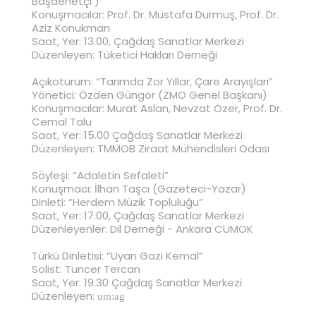
Başdenetçi )
Konuşmacılar: Prof. Dr. Mustafa Durmuş, Prof. Dr.
Aziz Konukman
Saat, Yer: 13.00, Çağdaş Sanatlar Merkezi
Düzenleyen: Tüketici Hakları Derneği
Açıkoturum: “Tarımda Zor Yıllar, Çare Arayışları”
Yönetici: Özden Güngör (ZMO Genel Başkanı)
Konuşmacılar: Murat Aslan, Nevzat Özer, Prof. Dr.
Cemal Talu
Saat, Yer: 15.00 Çağdaş Sanatlar Merkezi
Düzenleyen: TMMOB Ziraat Mühendisleri Odası
Söyleşi: “Adaletin Sefaleti”
Konuşmacı: İlhan Taşcı (Gazeteci-Yazar)
Dinleti: “Herdem Müzik Topluluğu”
Saat, Yer: 17.00, Çağdaş Sanatlar Merkezi
Düzenleyenler: Dil Derneği - Ankara CUMOK
Türkü Dinletisi: “Uyan Gazi Kemal”
Solist: Tuncer Tercan
Saat, Yer: 19.30 Çağdaş Sanatlar Merkezi
Düzenleyen:
um:ag