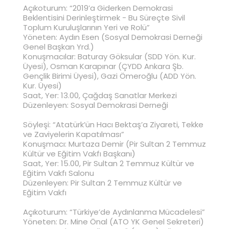
Açıkoturum: “2019’a Giderken Demokrasi
Beklentisini Derinleştirmek - Bu Süreçte Sivil
Toplum Kuruluşlarının Yeri ve Rolü”
Yöneten: Aydın Esen (Sosyal Demokrasi Derneği
Genel Başkan Yrd.)
Konuşmacılar: Baturay Göksular (SDD Yön. Kur.
Üyesi), Osman Karapınar (ÇYDD Ankara Şb.
Gençlik Birimi Üyesi), Gazi Ömeroğlu (ADD Yön.
Kur. Üyesi)
Saat, Yer: 13.00, Çağdaş Sanatlar Merkezi
Düzenleyen: Sosyal Demokrasi Derneği
Söyleşi: “Atatürk’ün Hacı Bektaş’a Ziyareti, Tekke
ve Zaviyelerin Kapatılması”
Konuşmacı: Murtaza Demir (Pir Sultan 2 Temmuz
Kültür ve Eğitim Vakfı Başkanı)
Saat, Yer: 15.00, Pir Sultan 2 Temmuz Kültür ve
Eğitim Vakfı Salonu
Düzenleyen: Pir Sultan 2 Temmuz Kültür ve
Eğitim Vakfı
Açıkoturum: “Türkiye’de Aydınlanma Mücadelesi”
Yöneten: Dr. Mine Önal (ATO YK Genel Sekreteri)