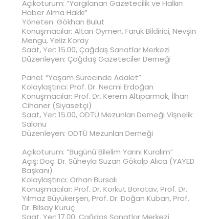
Açıkoturum: “Yargılanan Gazetecilik ve Halkın
Haber Alma Hakkı”
Yöneten: Gökhan Bulut
Konuşmacılar: Altan Öymen, Faruk Bildirici, Nevşin
Mengü, Yeliz Koray
Saat, Yer: 15.00, Çağdaş Sanatlar Merkezi
Düzenleyen: Çağdaş Gazeteciler Derneği
Panel: “Yaşam Sürecinde Adalet”
Kolaylaştırıcı: Prof. Dr. Necmi Erdoğan
Konuşmacılar: Prof. Dr. Kerem Altıparmak, İlhan
Cihaner (Siyasetçi)
Saat, Yer: 15.00, ODTÜ Mezunları Derneği Vişnelik
Salonu
Düzenleyen: ODTÜ Mezunları Derneği
Açıkoturum: “Bugünü Bilelim Yarını Kuralım”
Açış: Doç. Dr. Süheyla Suzan Gökalp Alıca (YAYED
Başkanı)
Kolaylaştırıcı: Orhan Bursalı
Konuşmacılar: Prof. Dr. Korkut Boratav, Prof. Dr.
Yılmaz Büyükerşen, Prof. Dr. Doğan Kuban, Prof.
Dr. Bilsay Kuruç
Saat, Yer: 17.00, Çağdaş Sanatlar Merkezi