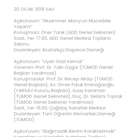
30 OCAK 2018 SALI
Açıkoturum: “Muammer Aksoy’un Mücadele
Yaşamı”
Konuşmacı: Öner Tanık (ADD Genel Sekreteri)
Saat, Yer: 17.00, ADD Genel Merkezi Toplantı
Salonu
Düzenleyen: Atatürkçü Düşünce Derneği
Açıkoturum: “Uyan Gazi Kemal”
Yöneten: Prof. Dr. Tülin Oygür (TÜMÖD Genel
Başkan Yardımcısı)
Konuşmacılar: Prof. Dr. Recep Akdur (TÜMÖD
Genel Başkanı), Av. Ömer Faruk Eminağaoğlu
(YARSAV Kurucu Başkanı), Suay Karaman
(TÜMÖD Genel Sekreteri), Doç. Dr. Selami Toprak
(TÜMÖD Genel Sekreter Yardımcısı)
Saat, Yer: 16.00, Çağdaş Sanatlar Merkezi
Düzenleyen: Tüm Öğretim Elemanları Derneği
(TÜMÖD)
Açıkoturum: “Bağımsızlık Benim Karakterimdir”
Kemalizm ve Kemalist Aydınların Tarihsel