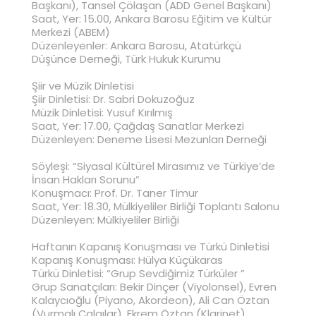
Başkanı), Tansel Çölaşan (ADD Genel Başkanı)
Saat, Yer: 15.00, Ankara Barosu Eğitim ve Kültür
Merkezi (ABEM)
Düzenleyenler: Ankara Barosu, Atatürkçü
Düşünce Derneği, Türk Hukuk Kurumu
Şiir ve Müzik Dinletisi
Şiir Dinletisi: Dr. Sabri Dokuzoğuz
Müzik Dinletisi: Yusuf Kırılmış
Saat, Yer: 17.00, Çağdaş Sanatlar Merkezi
Düzenleyen: Deneme Lisesi Mezunları Derneği
Söyleşi: “Siyasal Kültürel Mirasımız ve Türkiye’de
İnsan Hakları Sorunu”
Konuşmacı: Prof. Dr. Taner Timur
Saat, Yer: 18.30, Mülkiyeliler Birliği Toplantı Salonu
Düzenleyen: Mülkiyeliler Birliği
Haftanın Kapanış Konuşması ve Türkü Dinletisi
Kapanış Konuşması: Hülya Küçükaras
Türkü Dinletisi: “Grup Sevdiğimiz Türküler ”
Grup Sanatçıları: Bekir Dinçer (Viyolonsel), Evren
Kalaycıoğlu (Piyano, Akordeon), Ali Can Öztan
(Vurmalı Çalgılar), Ekrem Öztan (Klarinet),